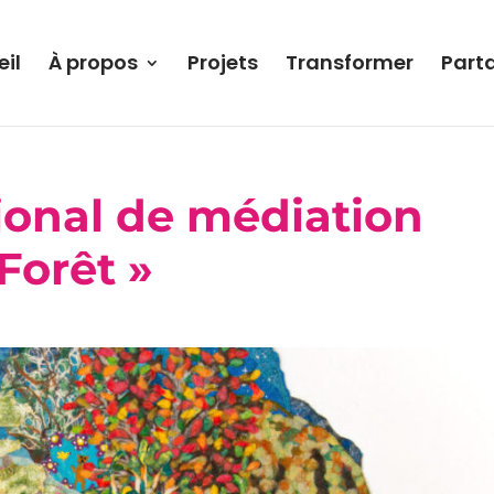
il
À propos
Projets
Transformer
Part
tional de médiation
 Forêt »