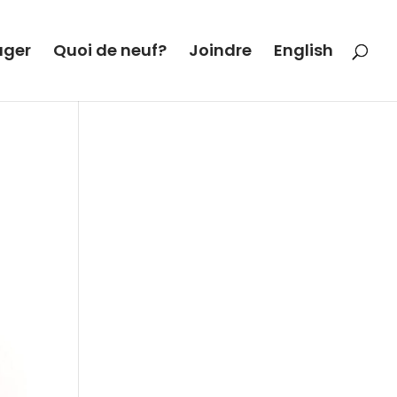
ager
Quoi de neuf?
Joindre
English