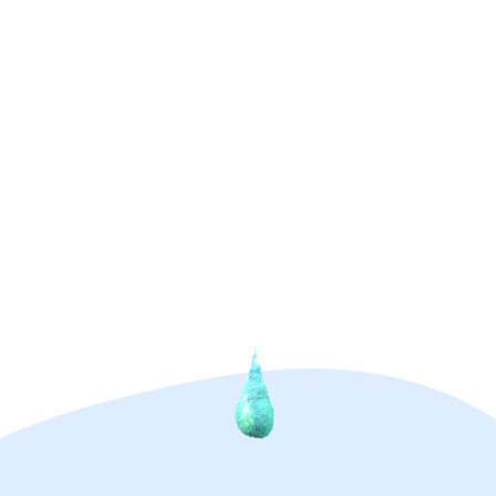
Conseil des Métiers d’art du Québec
Culture Laurentides
International Feltmakers Association
Ontario HandWeavers and Spinners (OH
L’A.T.E.L.I.E.R.