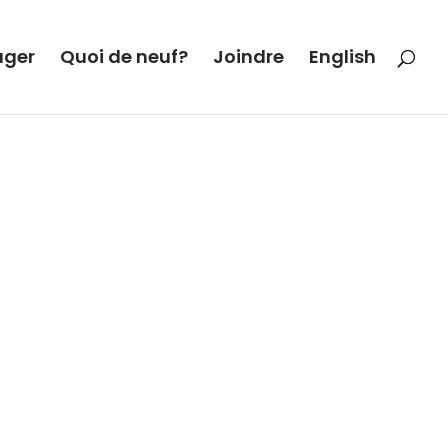
ager
Quoi de neuf?
Joindre
English
ste à créer des oeuvres en feutre de
llectivité que j’inclus dans la création