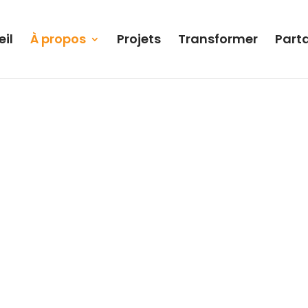
il
À propos
Projets
Transformer
Part
Ma pratique en construction textile consi
laine, autant en artiste solitaire, qu’en co