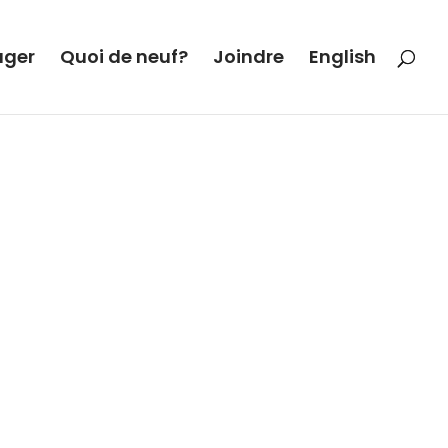
ager
Quoi de neuf?
Joindre
English